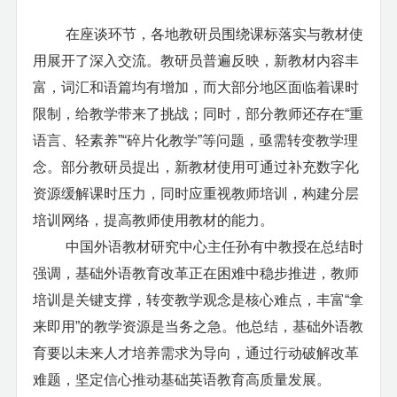
在座谈环节，各地教研员围绕课标落实与教材使
用展开了深入交流。教研员普遍反映，新教材内容丰
富，词汇和语篇均有增加，而大部分地区面临着
课时
限制
，给教学带来了挑战
；
同时，部分
教师
还存在
“重
语言、轻素养”“碎片化教学”等问题，亟需转变教学理
念。部分教研员提出，新教材使用可通过补充数字化
资源缓解课时压力，同时应重视教师培训，构建分层
培训网络，提高教师使用教材的能力。
中国外语教材研究中心主任孙有中教授在总结时
强调，基础外语教育改革正在困难中稳步推进，教师
培训是关键支撑，转变教学观念是核心难点，丰富
“
拿
来即用
”
的教学资源是当务之急。
他总结，基础外语教
育
要以未来人才培养需求为导向，通过行动破解改革
难题，坚定信心推动基础英语教育高质量发展。