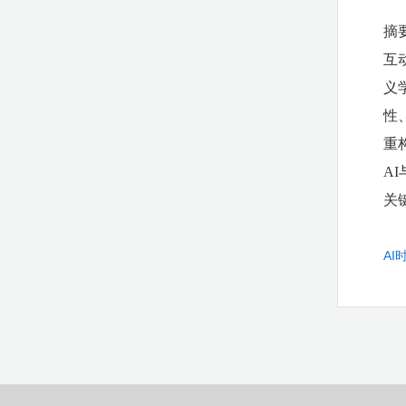
摘
互
义
性
重
A
关
AI